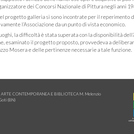
anizzatore dei Concorsi Nazionale di Pittura negli anni 1
del progetto galleria si sono incontrate per il reperimento 
ivamente l’Associazione da un punto di vista economico.
uoghi, la difficoltà è stata superata con la disponibilità d
e, esaminato il progetto proposto, provvedeva a deliberare
azzo Mosera e delle pertinenze necessarie a tale funzione.
LERIA ARTE CONTEMPORANEA E BIBLIOTECA M. Melenzio
Goti (BN)