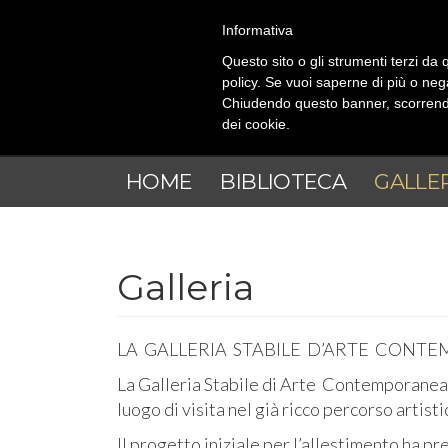
Salta al contenuto principale
Informativa
Questo sito o gli strumenti terzi da q
policy. Se vuoi saperne di più o neg
Chiudendo questo banner, scorrendo
dei cookie.
HOME
BIBLIOTECA
GALLE
Galleria
LA GALLERIA STABILE D’ARTE CONT
La Galleria Stabile di Arte Contemporanea n
luogo di visita nel già ricco percorso artist
Il progetto iniziale per l’allestimento ha p