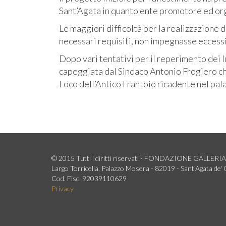
Sant’Agata in quanto ente promotore ed org
Le maggiori difficoltà per la realizzazione 
necessari requisiti, non impegnasse eccess
Dopo vari tentativi per il reperimento dei l
capeggiata dal Sindaco Antonio Frogiero ch
Loco dell’Antico Frantoio ricadente nel pal
© 2015 Tutti i diritti riservati - FONDAZIONE GAL
Largo Torricella, Palazzo Mosera - 82019 - Sant'Agata de' 
Cod. Fisc. 92039110629
Privacy