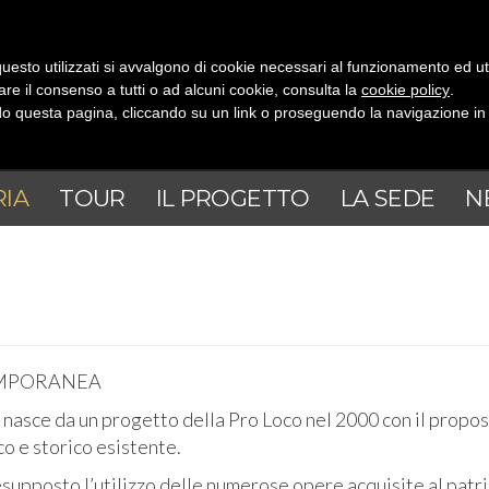
uesto utilizzati si avvalgono di cookie necessari al funzionamento ed utili 
are il consenso a tutti o ad alcuni cookie, consulta la
cookie policy
.
 questa pagina, cliccando su un link o proseguendo la navigazione in a
RIA
TOUR
IL PROGETTO
LA SEDE
N
EMPORANEA
asce da un progetto della Pro Loco nel 2000 con il proposito
ico e storico esistente.
resupposto l’utilizzo delle numerose opere acquisite al pat