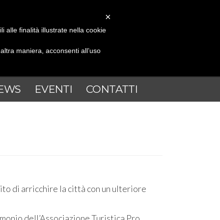
×
alle finalità illustrate nella cookie
ltra maniera, acconsenti all’uso
EWS
EVENTI
CONTATTI
 di arricchire la città con un ulteriore
rimonio dell’Associazione Turistica Pro